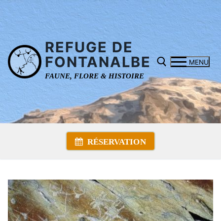
Aller
au
contenu
REFUGE DE
FONTANALBE
MENU
FAUNE, FLORE & HISTOIRE
Rechercher :
RÉSERVATION